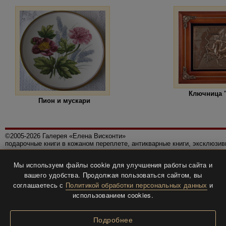
Ключница 
Пион и мускари
©2005-2026 Галерея «Елена Висконти»
подарочные книги в кожаном переплете, антикварные книги, эксклюзи
Правила использования сайта
Мы используем файлы cookie для улучшения работы сайта и
Политика конфиденциальности
вашего удобства. Продолжая пользоваться сайтом, вы
Все права защищены.
соглашаетесь с
Политикой обработки персональных данных
и
Разработка и дизайн
BTV-info
.
использованием cookies.
Подробнее