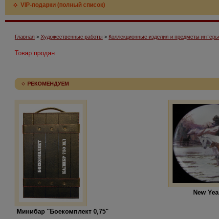
VIP-подарки (полный список)
Главная
>
Художественные работы
>
Коллекционные изделия и предметы интерь
Товар продан.
РЕКОМЕНДУЕМ
New Yea
Минибар "Боекомплект 0,75"