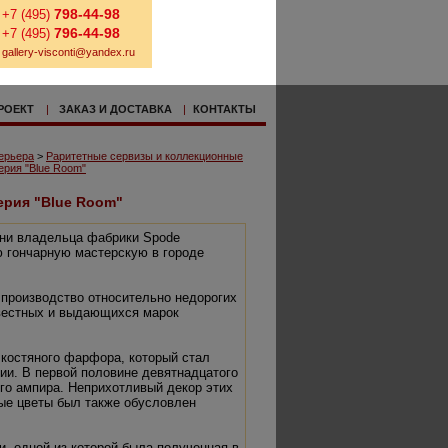
798-44-98
+7 (495)
796-44-98
+7 (495)
gallery-visconti@yandex.ru
РОЕКТ
|
ЗАКАЗ И ДОСТАВКА
|
КОНТАКТЫ
ерьера
>
Раритетные сервизы и коллекционные
ерия "Blue Room"
ерия "Blue Room"
ени владельца фабрики Spode
ю гончарную мастерскую в городе
производство относительно недорогих
звестных и выдающихся марок
 костяного фарфора, который стал
ии. В первой половине девятнадцатого
го ампира. Неприхотливый декор этих
ые цветы был также обусловлен
, одной из которой была полученная в