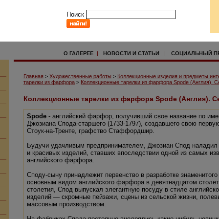
Поиск
О ГАЛЕРЕЕ
|
НОВОСТИ И СТАТЬИ
|
СОЦИАЛЬНЫЙ П
Главная
>
Художественные работы
>
Коллекционные изделия и предметы инт
тарелки из фарфора
>
Коллекционные тарелки из фарфора Spode (Англия). С
Коллекционные тарелки из фарфора Spode (Англия). С
Spode
- английский фарфор, получивший свое название по им
Джозиана Спода-старшего (1733-1797), создавшего свою перву
Стоук-на-Тренте, графство Стаффордшир.
Будучи удачливым предпринимателем, Джозиан Спод наладил 
и красивых изделий, ставших впоследствии одной из самых и
английского фарфора.
Споду-сыну принадлежит первенство в разработке знаменитого
основным видом английского фарфора в девятнадцатом столет
столетия, Спод выпускал элегантную посуду в стиле английско
изделий — скромные пейзажи, сцены из сельской жизни, полев
массовым производством.
На фабриках Спода постоянно внедрялись какие-нибудь новинки