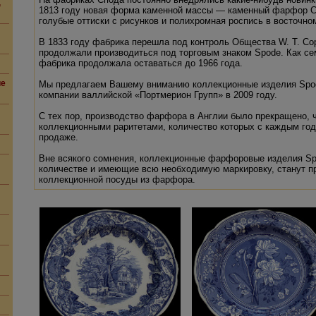
,
1813 году новая форма каменной массы — каменный фарфор С
голубые оттиски с рисунков и полихромная роспись в восточно
В 1833 году фабрика перешла под контроль Общества W. T. Cope
продолжали производиться под торговым знаком Spode. Как с
фабрика продолжала оставаться до 1966 года.
ие
Мы предлагаем Вашему вниманию коллекционные изделия Spo
компании валлийской «Портмерион Групп» в 2009 году.
С тех пор, производство фарфора в Англии было прекращено, 
коллекционными раритетами, количество которых с каждым год
продаже.
Вне всякого сомнения, коллекционные фарфоровые изделия Sp
количестве и имеющие всю необходимую маркировку, станут 
коллекционной посуды из фарфора.