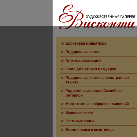
Бронзовая миниатюра
Подарочные книги
Антикварные книги
Книга для записи мемуаров
Подарочные книги на иностранных
языках
Родословные книги. Семейные
летописи
Многотомные собрания сочинений
Именные книги
Гостевые книги
Ежедневники и визитницы