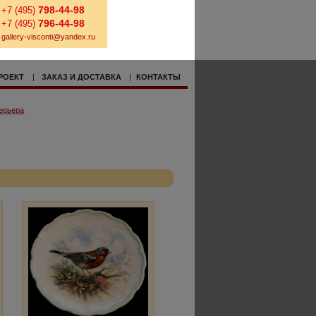
798-44-98
+7 (495)
796-44-98
+7 (495)
gallery-visconti@yandex.ru
РОЕКТ
|
ЗАКАЗ И ДОСТАВКА
|
КОНТАКТЫ
ерьера