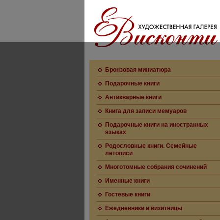
Бронзовая миниатюра
Подарочные книги
Антикварные книги
Книга для записи мемуаров
Подарочные книги на иностранных
языках
Родословные книги. Семейные
летописи
Многотомные собрания сочинений
Именные книги
Гостевые книги
Ежедневники и визитницы