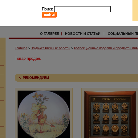
Поиск
О ГАЛЕРЕЕ
|
НОВОСТИ И СТАТЬИ
|
СОЦИАЛЬНЫЙ П
Главная
>
Художественные работы
>
Коллекционные изделия и предметы инт
Товар продан.
РЕКОМЕНДУЕМ