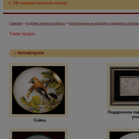
VIP-подарки (полный список)
Главная
>
Художественные работы
>
Коллекционные изделия и предметы интерь
Товар продан.
РЕКОМЕНДУЕМ
Подарочное па
уто
Сойка