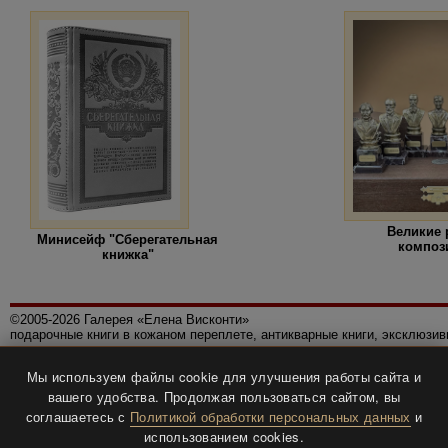
Великие 
Минисейф "Сберегательная
композ
книжка"
©2005-2026 Галерея «Елена Висконти»
подарочные книги в кожаном переплете, антикварные книги, эксклюзи
Правила использования сайта
Мы используем файлы cookie для улучшения работы сайта и
Политика конфиденциальности
вашего удобства. Продолжая пользоваться сайтом, вы
Все права защищены.
соглашаетесь с
Политикой обработки персональных данных
и
Разработка и дизайн
BTV-info
.
использованием cookies.