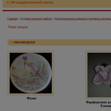
VIP-подарки (полный список)
Главная
>
Художественные работы
>
Коллекционные изделия и предметы интерь
Товар продан.
РЕКОМЕНДУЕМ
Фазан
Фарфоровая ро
Елиза