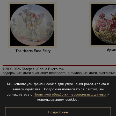
Арме
The Hearts Ease Fairy
©2005-2026 Галерея «Елена Висконти»
подарочные книги в кожаном переплете, антикварные книги, эксклюзи
Правила использования сайта
Мы используем файлы cookie для улучшения работы сайта и
Политика конфиденциальности
вашего удобства. Продолжая пользоваться сайтом, вы
Все права защищены.
соглашаетесь с
Политикой обработки персональных данных
и
Разработка и дизайн
BTV-info
.
использованием cookies.
Подробнее