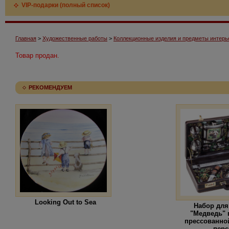
VIP-подарки (полный список)
Главная
>
Художественные работы
>
Коллекционные изделия и предметы интерь
Товар продан.
РЕКОМЕНДУЕМ
Looking Out to Sea
Набор для
"Медведь" 
прессованной
перс