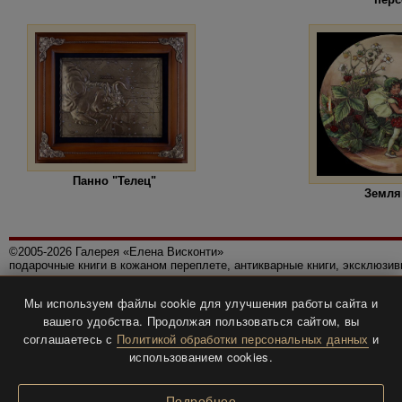
Панно "Телец"
Земля
©2005-2026 Галерея «Елена Висконти»
подарочные книги в кожаном переплете, антикварные книги, эксклюзи
Правила использования сайта
Мы используем файлы cookie для улучшения работы сайта и
Политика конфиденциальности
вашего удобства. Продолжая пользоваться сайтом, вы
Все права защищены.
соглашаетесь с
Политикой обработки персональных данных
и
Разработка и дизайн
BTV-info
.
использованием cookies.
Подробнее