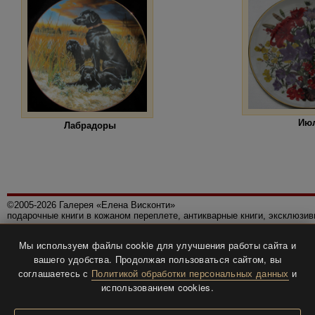
Ию
Лабрадоры
©2005-2026 Галерея «Елена Висконти»
подарочные книги в кожаном переплете, антикварные книги, эксклюзи
Правила использования сайта
Мы используем файлы cookie для улучшения работы сайта и
Политика конфиденциальности
вашего удобства. Продолжая пользоваться сайтом, вы
Все права защищены.
соглашаетесь с
Политикой обработки персональных данных
и
Разработка и дизайн
BTV-info
.
использованием cookies.