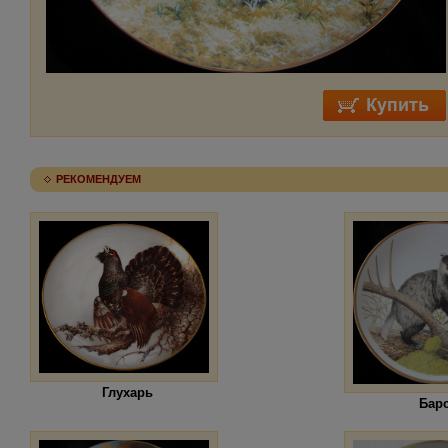
РЕКОМЕНДУЕМ
Глухарь
Бар