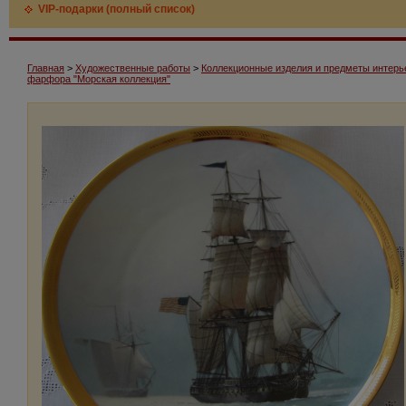
VIP-подарки (полный список)
Главная
>
Художественные работы
>
Коллекционные изделия и предметы интерь
фарфора "Морская коллекция"