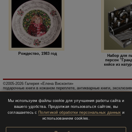
Рождество, 1983 год
Набор для п
персон "Гран
кейсе из нату
©2005-2026 Галерея «Елена Висконти»
подарочные книги в кожаном переплете, антикварные книги, эксклюзи
Правила использования сайта
Мы используем файлы cookie для улучшения работы сайта и
Политика конфиденциальности
вашего удобства. Продолжая пользоваться сайтом, вы
Все права защищены.
соглашаетесь с
Политикой обработки персональных данных
и
Разработка и дизайн
BTV-info
.
использованием cookies.