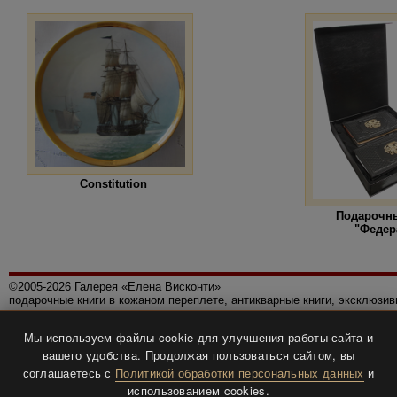
Constitution
Подарочн
"Федер
©2005-2026 Галерея «Елена Висконти»
подарочные книги в кожаном переплете, антикварные книги, эксклюзи
Правила использования сайта
Мы используем файлы cookie для улучшения работы сайта и
Политика конфиденциальности
вашего удобства. Продолжая пользоваться сайтом, вы
Все права защищены.
соглашаетесь с
Политикой обработки персональных данных
и
Разработка и дизайн
BTV-info
.
использованием cookies.