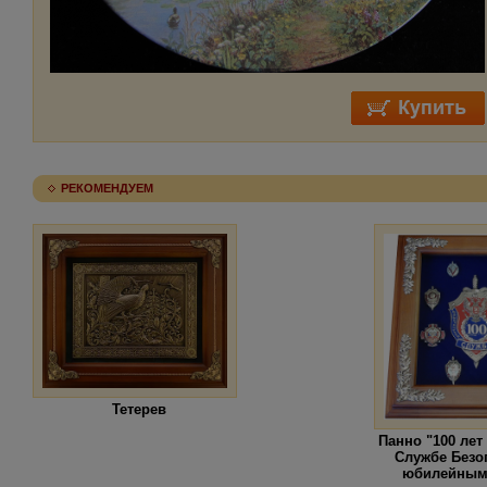
РЕКОМЕНДУЕМ
Тетерев
Панно "100 ле
Службе Безо
юбилейным