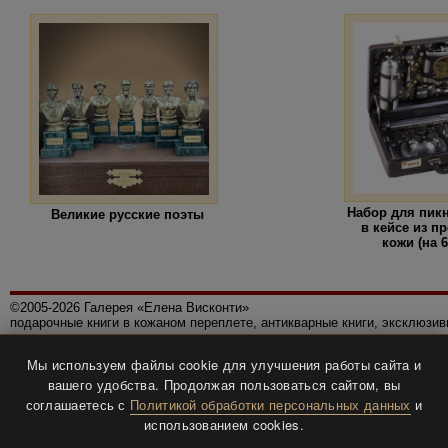
Набор для пик
Великие русские поэты
в кейсе из п
кожи (на 
©2005-2026 Галерея «Елена Висконти»
подарочные книги в кожаном переплете, антикварные книги, эксклюзи
Правила использования сайта
Мы используем файлы cookie для улучшения работы сайта и
Политика конфиденциальности
вашего удобства. Продолжая пользоваться сайтом, вы
Все права защищены.
соглашаетесь с
Политикой обработки персональных данных
и
Разработка и дизайн
BTV-info
.
использованием cookies.