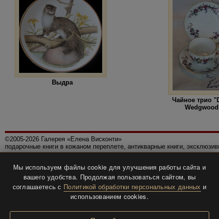
Выдра
Чайное трио "
Wedgwood 
©2005-2026 Галерея «Елена Висконти»
подарочные книги в кожаном переплете, антикварные книги, эксклюзи
Правила использования сайта
Мы используем файлы cookie для улучшения работы сайта и
Политика конфиденциальности
вашего удобства. Продолжая пользоваться сайтом, вы
Все права защищены.
соглашаетесь с
Политикой обработки персональных данных
и
Разработка и дизайн
BTV-info
.
использованием cookies.