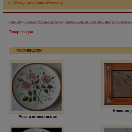
VIP-подарки (полный список)
Главная
>
Художественные работы
>
Коллекционные изделия и предметы интерь
Товар продан.
РЕКОМЕНДУЕМ
Ключница
Роза и колокольчик