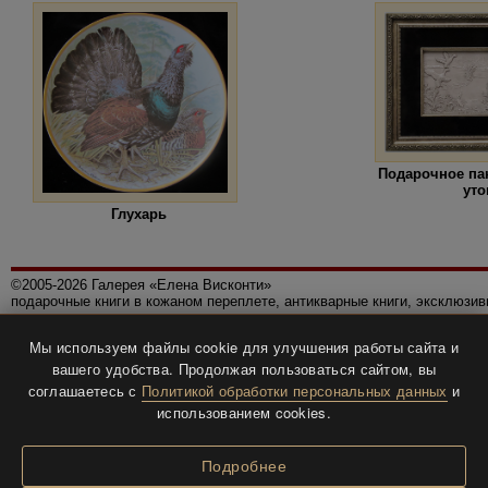
Подарочное па
уто
Глухарь
©2005-2026 Галерея «Елена Висконти»
подарочные книги в кожаном переплете, антикварные книги, эксклюзи
Правила использования сайта
Мы используем файлы cookie для улучшения работы сайта и
Политика конфиденциальности
вашего удобства. Продолжая пользоваться сайтом, вы
Все права защищены.
соглашаетесь с
Политикой обработки персональных данных
и
Разработка и дизайн
BTV-info
.
использованием cookies.
Подробнее