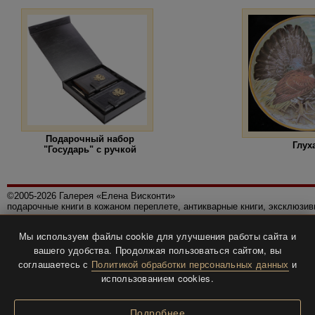
Подарочный набор
Глух
"Государь" с ручкой
©2005-2026 Галерея «Елена Висконти»
подарочные книги в кожаном переплете, антикварные книги, эксклюзи
Правила использования сайта
Мы используем файлы cookie для улучшения работы сайта и
Политика конфиденциальности
вашего удобства. Продолжая пользоваться сайтом, вы
Все права защищены.
соглашаетесь с
Политикой обработки персональных данных
и
Разработка и дизайн
BTV-info
.
использованием cookies.
Подробнее