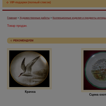
VIP-подарки (полный список)
Главная
>
Художественные работы
>
Коллекционные изделия и предметы интерь
Товар продан.
РЕКОМЕНДУЕМ
Крачка
Сцена охо