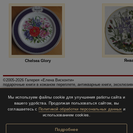
Янв
Chelsea Glory
©2005-2026 Галерея «Елена Висконти»
подарочные книги в кожаном переплете, антикварные книги, эксклюзи
Правила использования сайта
Мы используем файлы cookie для улучшения работы сайта и
Политика конфиденциальности
вашего удобства. Продолжая пользоваться сайтом, вы
Все права защищены.
соглашаетесь с
Политикой обработки персональных данных
и
Разработка и дизайн
BTV-info
.
использованием cookies.
Подробнее