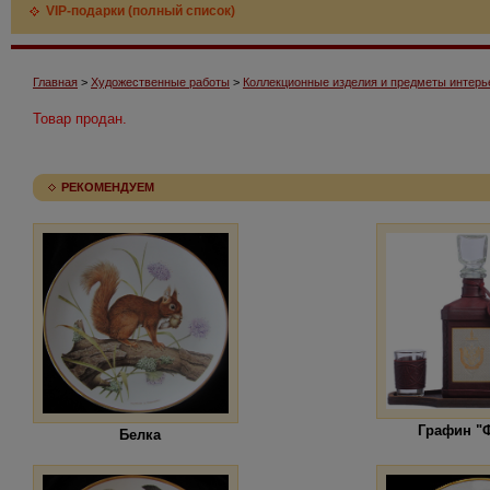
VIP-подарки (полный список)
Главная
>
Художественные работы
>
Коллекционные изделия и предметы интерь
Товар продан.
РЕКОМЕНДУЕМ
Графин "
Белка