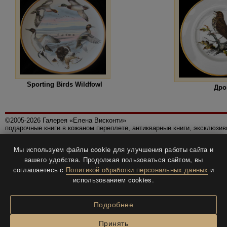
Sporting Birds Wildfowl
Дро
©2005-2026 Галерея «Елена Висконти»
подарочные книги в кожаном переплете, антикварные книги, эксклюзи
Правила использования сайта
Мы используем файлы cookie для улучшения работы сайта и
Политика конфиденциальности
вашего удобства. Продолжая пользоваться сайтом, вы
Все права защищены.
соглашаетесь с
Политикой обработки персональных данных
и
Разработка и дизайн
BTV-info
.
использованием cookies.
Подробнее
Принять