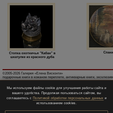
Спан
Стопка охотничья "Кабан" в
шкатулке из красного дуба
©2005-2026 Галерея «Елена Висконти»
подарочные книги в кожаном переплете, антикварные книги, эксклюзи
Правила использования сайта
Мы используем файлы cookie для улучшения работы сайта и
Политика конфиденциальности
вашего удобства. Продолжая пользоваться сайтом, вы
Все права защищены.
соглашаетесь с
Политикой обработки персональных данных
и
Разработка и дизайн
BTV-info
.
использованием cookies.