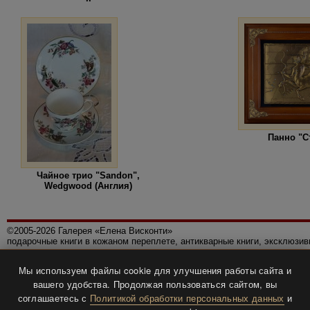
Панно "С
Чайное трио "Sandon",
Wedgwood (Англия)
©2005-2026 Галерея «Елена Висконти»
подарочные книги в кожаном переплете, антикварные книги, эксклюзи
Правила использования сайта
Мы используем файлы cookie для улучшения работы сайта и
Политика конфиденциальности
вашего удобства. Продолжая пользоваться сайтом, вы
Все права защищены.
соглашаетесь с
Политикой обработки персональных данных
и
Разработка и дизайн
BTV-info
.