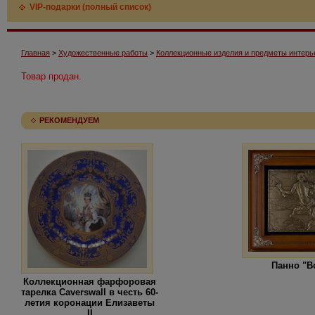
VIP-подарки (полный список)
Главная
>
Художественные работы
>
Коллекционные изделия и предметы интерь
Товар продан.
РЕКОМЕНДУЕМ
Панно "В
Коллекционная фарфоровая
тарелка Caverswall в честь 60-
летия коронации Елизаветы
II