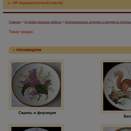
VIP-подарки (полный список)
Главная
>
Художественные работы
>
Коллекционные изделия и предметы интерь
Товар продан.
РЕКОМЕНДУЕМ
Сирень и форзиция
Бел