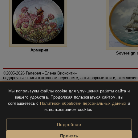
Армерия
Sovereign o
©2005-2026 Галерея «Елена Висконти»
подарочные книги в кожаном переплете, антикварные книги, эксклюзи
Правила использования сайта
Мы используем файлы cookie для улучшения работы сайта и
Политика конфиденциальности
вашего удобства. Продолжая пользоваться сайтом, вы
Все права защищены.
соглашаетесь с
Политикой обработки персональных данных
и
Разработка и дизайн
BTV-info
.
использованием cookies.
Подробнее
Принять