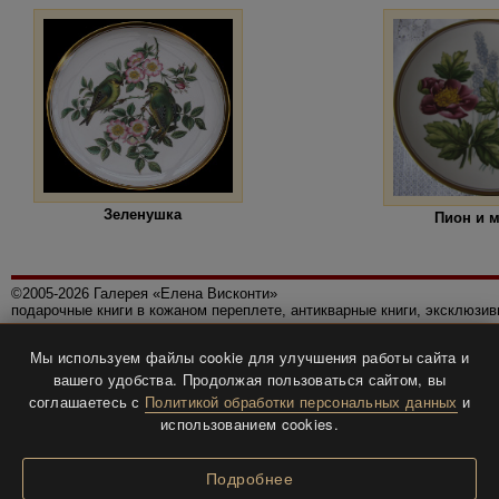
Зеленушка
Пион и 
©2005-2026 Галерея «Елена Висконти»
подарочные книги в кожаном переплете, антикварные книги, эксклюзи
Правила использования сайта
Мы используем файлы cookie для улучшения работы сайта и
Политика конфиденциальности
вашего удобства. Продолжая пользоваться сайтом, вы
Все права защищены.
соглашаетесь с
Политикой обработки персональных данных
и
Разработка и дизайн
BTV-info
.
использованием cookies.
Подробнее