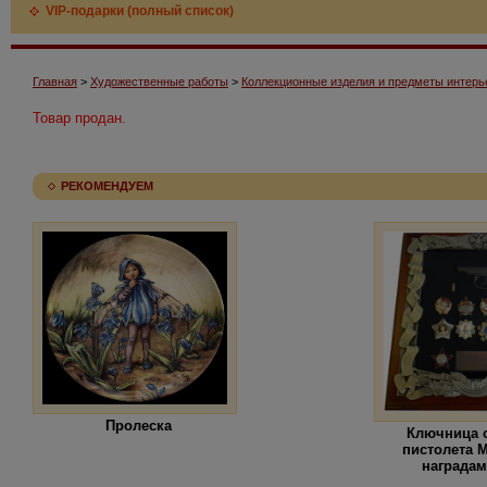
VIP-подарки (полный список)
Главная
>
Художественные работы
>
Коллекционные изделия и предметы интерь
Товар продан.
РЕКОМЕНДУЕМ
Пролеска
Ключница 
пистолета 
награда