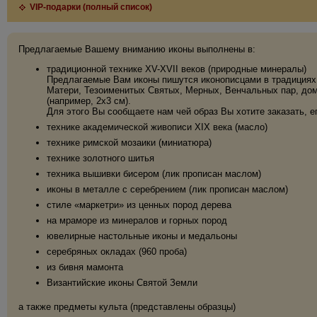
VIP-подарки (полный список)
Предлагаемые Вашему вниманию иконы выполнены в:
традиционной технике XV-XVII веков (природные минералы)
Предлагаемые Вам иконы пишутся иконописцами в традициях 
Матери, Тезоименитых Святых, Мерных, Венчальных пар, дома
(например, 2х3 см).
Для этого Вы сообщаете нам чей образ Вы хотите заказать, е
технике академической живописи XIX века (масло)
технике римской мозаики (миниатюра)
технике золотного шитья
техника вышивки бисером (лик прописан маслом)
иконы в металле с серебрением (лик прописан маслом)
стиле «маркетри» из ценных пород дерева
на мраморе из минералов и горных пород
ювелирные настольные иконы и медальоны
серебряных окладах (960 проба)
из бивня мамонта
Византийские иконы Святой Земли
а также предметы культа (представлены образцы)