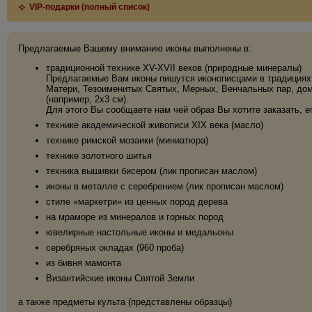
VIP-подарки (полный список)
Предлагаемые Вашему вниманию иконы выполнены в:
традиционной технике XV-XVII веков (природные минералы)
Предлагаемые Вам иконы пишутся иконописцами в традициях 
Матери, Тезоименитых Святых, Мерных, Венчальных пар, дома
(например, 2х3 см).
Для этого Вы сообщаете нам чей образ Вы хотите заказать, е
технике академической живописи XIX века (масло)
технике римской мозаики (миниатюра)
технике золотного шитья
техника вышивки бисером (лик прописан маслом)
иконы в металле с серебрением (лик прописан маслом)
стиле «маркетри» из ценных пород дерева
на мраморе из минералов и горных пород
ювелирные настольные иконы и медальоны
серебряных окладах (960 проба)
из бивня мамонта
Византийские иконы Святой Земли
а также предметы культа (представлены образцы)