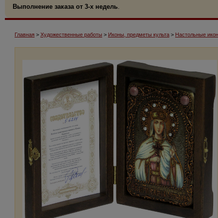
Выполнение заказа от 3-х недель
.
Главная
>
Художественные работы
>
Иконы, предметы культа
>
Настольные икон