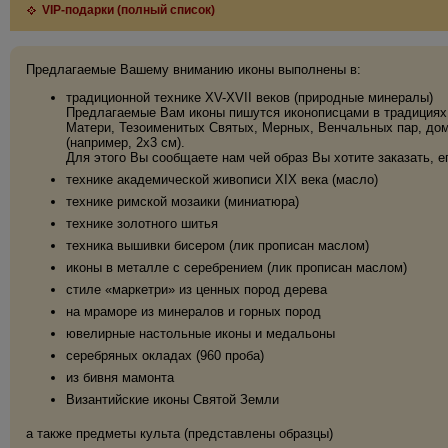
VIP-подарки (полный список)
Предлагаемые Вашему вниманию иконы выполнены в:
традиционной технике XV-XVII веков (природные минералы)
Предлагаемые Вам иконы пишутся иконописцами в традициях 
Матери, Тезоименитых Святых, Мерных, Венчальных пар, дома
(например, 2х3 см).
Для этого Вы сообщаете нам чей образ Вы хотите заказать, е
технике академической живописи XIX века (масло)
технике римской мозаики (миниатюра)
технике золотного шитья
техника вышивки бисером (лик прописан маслом)
иконы в металле с серебрением (лик прописан маслом)
стиле «маркетри» из ценных пород дерева
на мраморе из минералов и горных пород
ювелирные настольные иконы и медальоны
серебряных окладах (960 проба)
из бивня мамонта
Византийские иконы Святой Земли
а также предметы культа (представлены образцы)