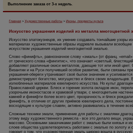
Выполнение заказа от 3-х недель
.
Главная
>
Художественные работы
>
Иконы, предметы культа
Искусство украшения изделий из металла многоцветной
Искусство златокузнецов, их умение создавать тончайшие узоры и
материалах художественные образы издревле вызывали всеобщее 
искусством украшения изделий многоцветной эмалью.
Слово «финифть», равнозначное слову «эмаль» (от франц. «email»
от греческого слова «фингитис», что означает «светлый, блестящий
добавляют различные окиси металлов, дающие тот или иной цвет. 
Византии и на Руси получившей особое развитие, были связаны пре
украшения-обереги утрачивают своё былое значение и усиливаетс
демонстрируют богатство, могущество и блеск своих владельцев. 
излюбленных материалов ювелирного искусства. Но культ драгоцен
Православной церкви. Блеск и горение золота окладов икон, пере
узорочьем иконостасов и храмовой утвари, с многоцветьем настенн
камней и финифти более всего цвет, прозрачность и блеск рождал
финифть, в отличие от других приёмов ювелирного дела, постоянн
восходящие к культуре славян, активно развивались в течение все
Сложные техники эмали, применение для работы с эмалями драгоце
этому виду художественного ремесла - все это делало вещи, укра
массово. Основными заказчиками работ с эмалью были князья и их
слоев общества удовлетворялись работами с эмалью по золоту и с
говорит о том, что художественная эмаль широко вошла в русскую