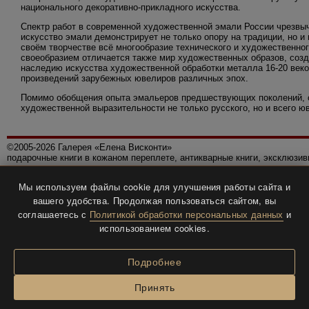
национального декоративно-прикладного искусства.
Спектр работ в современной художественной эмали России чрезвыч
искусство эмали демонстрирует не только опору на традиции, но и
своём творчестве всё многообразие технического и художественно
своеобразием отличается также мир художественных образов, соз
наследию искусства художественной обработки металла 16-20 век
произведений зарубежных ювелиров различных эпох.
Помимо обобщения опыта эмальеров предшествующих поколений, св
художественной выразительности не только русского, но и всего ю
©2005-2026 Галерея «Елена Висконти»
подарочные книги в кожаном переплете, антикварные книги, эксклюзи
Правила использования сайта
Мы используем файлы cookie для улучшения работы сайта и
Политика конфиденциальности
вашего удобства. Продолжая пользоваться сайтом, вы
Все права защищены.
соглашаетесь с
Политикой обработки персональных данных
и
Разработка и дизайн
BTV-info
.
использованием cookies.
Подробнее
Принять