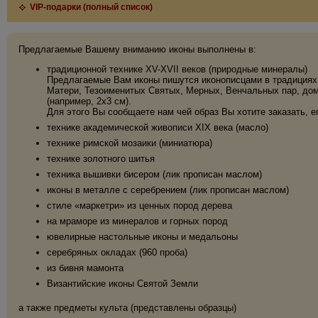
VIP-подарки (полный список)
Предлагаемые Вашему вниманию иконы выполнены в:
традиционной технике XV-XVII веков (природные минералы)
Предлагаемые Вам иконы пишутся иконописцами в традициях 
Матери, Тезоименитых Святых, Мерных, Венчальных пар, дома
(например, 2х3 см).
Для этого Вы сообщаете нам чей образ Вы хотите заказать, е
технике академической живописи XIX века (масло)
технике римской мозаики (миниатюра)
технике золотного шитья
техника вышивки бисером (лик прописан маслом)
иконы в металле с серебрением (лик прописан маслом)
стиле «маркетри» из ценных пород дерева
на мраморе из минералов и горных пород
ювелирные настольные иконы и медальоны
серебряных окладах (960 проба)
из бивня мамонта
Византийские иконы Святой Земли
а также предметы культа (представлены образцы)