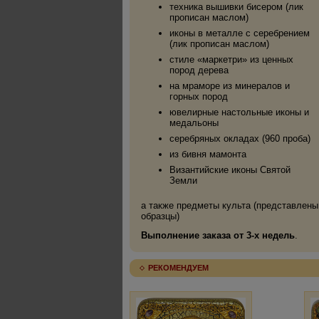
техника вышивки бисером (лик
прописан маслом)
иконы в металле с серебрением
(лик прописан маслом)
стиле «маркетри» из ценных
пород дерева
на мраморе из минералов и
горных пород
ювелирные настольные иконы и
медальоны
серебряных окладах (960 проба)
из бивня мамонта
Византийские иконы Святой
Земли
а также предметы культа (представлены
образцы)
Выполнение заказа от 3-х недель
.
РЕКОМЕНДУЕМ