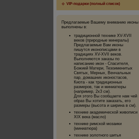
VIP-подарки (полный список)
Предлагаемые Вашему вниманию иконы
выполнены в:
традиционной технике XV-XVII
веков (природные минералы)
Предлагаемые Вам иконы
пишутся иконописцами в
традициях XV-XVII веков.
Выполняются заказы по
написанию икон - Спасителя,
Божией Матери, Тезоименитых
Святых, Мерных, Венчальных
пар, домашних иконостасов,
Киота - как традиционных
размеров, так и миниатюры
(например, 2х3 см).
Для этого Вы сообщаете нам чей
образ Вы хотите заказать, его
размеры (высота и ширина в см).
технике академической живописи
XIX века (масло)
технике римской мозаики
(миниатюра)
технике золотного шитья