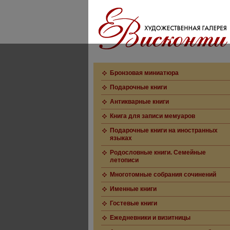
Бронзовая миниатюра
Подарочные книги
Антикварные книги
Книга для записи мемуаров
Подарочные книги на иностранных
языках
Родословные книги. Семейные
летописи
Многотомные собрания сочинений
Именные книги
Гостевые книги
Ежедневники и визитницы