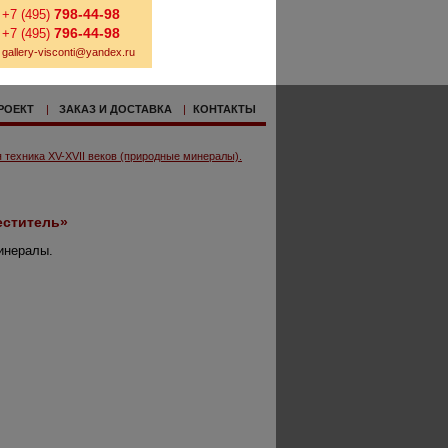
798-44-98
+7 (495)
796-44-98
+7 (495)
gallery-visconti@yandex.ru
РОЕКТ
|
ЗАКАЗ И ДОСТАВКА
|
КОНТАКТЫ
 техника XV-XVII веков (природные минералы).
еститель»
инералы.