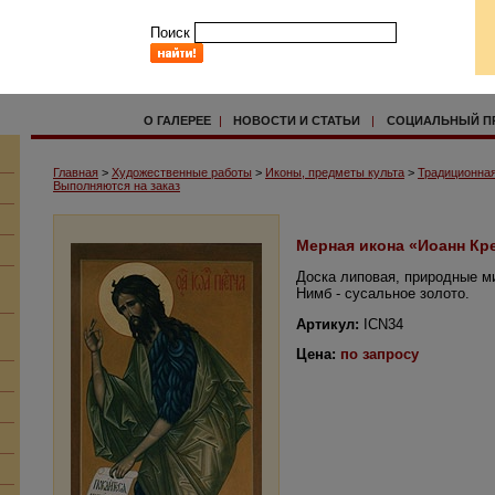
Поиск
О ГАЛЕРЕЕ
|
НОВОСТИ И СТАТЬИ
|
СОЦИАЛЬНЫЙ П
Главная
>
Художественные работы
>
Иконы, предметы культа
>
Традиционная
Выполняются на заказ
Мерная икона «Иоанн Кр
Доска липовая, природные м
Нимб - сусальное золото.
Артикул:
ICN34
Цена:
по запросу