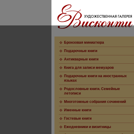
Бронзовая миниатюра
Подарочные книги
Антикварные книги
Книга для записи мемуаров
Подарочные книги на иностранных
языках
Родословные книги. Семейные
летописи
Многотомные собрания сочинений
Именные книги
Гостевые книги
Ежедневники и визитницы