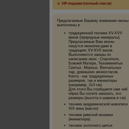
VIP-подарки (полный список)
Предлагаемые Вашему вниманию иконы
выполнены в:
традиционной технике XV-XVII
веков (природные минералы)
Предлагаемые Вам иконы
пишутся иконописцами в
традициях XV-XVII веков.
Выполняются заказы по
написанию икон - Спасителя,
Божией Матери, Тезоименитых
Святых, Мерных, Венчальных
пар, домашних иконостасов,
Киота - как традиционных
размеров, так и миниатюры
(например, 2х3 см).
Для этого Вы сообщаете нам чей
образ Вы хотите заказать, его
размеры (высота и ширина в см).
технике академической живописи
XIX века (масло)
технике римской мозаики
(миниатюра)
технике золотного шитья