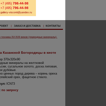
798-44-98
+7 (495)
796-44-98
+7 (495)
gallery-visconti@yandex.ru
РОЕКТ
|
ЗАКАЗ И ДОСТАВКА
|
КОНТАКТЫ
 техника XV-XVII веков (природные минералы).
а Казанской Богородицы в киоте
ер 370х320х90
одные минералы на желтковой
сии, сусальное золото, доска липовая,
ки дубовые.
из ценных пород дерева – корень ореха
опейский орех, фацетное стекло.
кул:
ICN73
:
по запросу