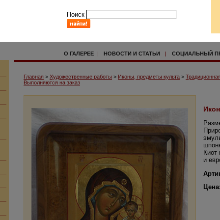
Поиск
О ГАЛЕРЕЕ
|
НОВОСТИ И СТАТЬИ
|
СОЦИАЛЬНЫЙ П
Главная
>
Художественные работы
>
Иконы, предметы культа
>
Традиционная
Выполняются на заказ
Икон
Разм
Прир
эмуль
шпон
Киот 
и евр
Арти
Цена