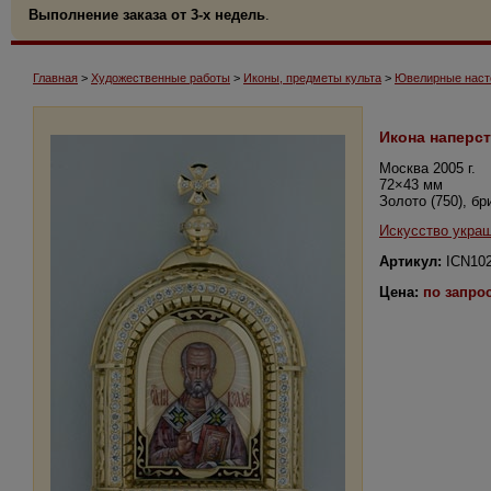
Выполнение заказа от 3-х недель
.
Главная
>
Художественные работы
>
Иконы, предметы культа
>
Ювелирные насто
Икона наперс
Москва 2005 г.
72×43 мм
Золото (750), б
Искусство укра
Артикул:
ICN10
Цена:
по запро