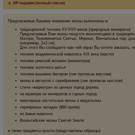
VIP-подарки (полный список)
Предлагаемые Вашему вниманию иконы выполнены в:
традиционной технике XV-XVII веков (природные минералы)
Предлагаемые Вам иконы пишутся иконописцами в традициях 
Матери, Тезоименитых Святых, Мерных, Венчальных пар, дома
(например, 2х3 см).
Для этого Вы сообщаете нам чей образ Вы хотите заказать, е
технике академической живописи XIX века (масло)
технике римской мозаики (миниатюра)
технике золотного шитья
техника вышивки бисером (лик прописан маслом)
иконы в металле с серебрением (лик прописан маслом)
стиле «маркетри» из ценных пород дерева
на мраморе из минералов и горных пород
ювелирные настольные иконы и медальоны
серебряных окладах (960 проба)
из бивня мамонта
Византийские иконы Святой Земли
а также предметы культа (представлены образцы)