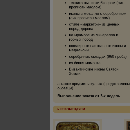
техника вышивки бисером (лик
прописан маслом)
иконы в металле с серебрением
(лик прописан маслом)
стиле «маркетри» из ценных
пород дерева
на мраморе из минералов и
горных пород
ювелирные настольные иконы и
медальоны
серебряных окладах (960 проба)
из бивня мамонта
Византийские иконы Святой
Земли
а также предметы культа (представлены
образцы)
Выполнение заказа от 3-х недель
.
РЕКОМЕНДУЕМ