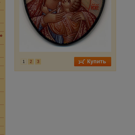
,
ие
1
2
3