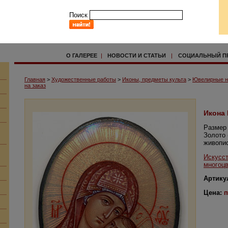
Поиск
О ГАЛЕРЕЕ
|
НОВОСТИ И СТАТЬИ
|
СОЦИАЛЬНЫЙ П
Главная
>
Художественные работы
>
Иконы, предметы культа
>
Ювелирные н
на заказ
Икона
Размер 
Золото 
живопис
Искусст
многоц
Артику
Цена:
п