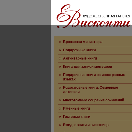
Бронзовая миниатюра
Подарочные книги
Антикварные книги
Книга для записи мемуаров
Подарочные книги на иностранных
языках
Родословные книги. Семейные
летописи
Многотомные собрания сочинений
Именные книги
Гостевые книги
Ежедневники и визитницы