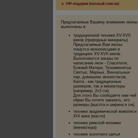
VIP-подарки (полный список)
Предлагаемые Вашему вниманию иконы
выполнены в:
традиционной технике XV-XVII
веков (природные минералы)
Предлагаемые Вам иконы
пишутся иконописцами в
традициях XV-XVII веков.
Выполняются заказы по
написанию икон - Спасителя,
Божией Матери, Тезоименитых
Святых, Мерных, Венчальных
пар, домашних иконостасов,
Киота - как традиционных
размеров, так и миниатюры
(например, 2х3 см).
Для этого Вы сообщаете нам чей
образ Вы хотите заказать, его
размеры (высота и ширина в см).
технике академической живописи
XIX века (масло)
технике римской мозаики
(миниатюра)
технике золотного шитья