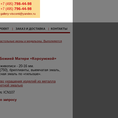
798-44-98
+7 (495)
796-44-98
+7 (495)
gallery-visconti@yandex.ru
РОЕКТ
|
ЗАКАЗ И ДОСТАВКА
|
КОНТАКТЫ
астольные иконы и медальоны. Выполняются
 Божией Матери «Корсунской»
живописи - 20-16 мм.
(750), бриллианты, выемчатая эмаль,
ная эмаль по «гильоше».
во украшения изделий из металла
ветной эмалью
л:
ICN107
о запросу