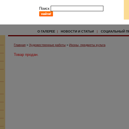
Поиск
О ГАЛЕРЕЕ
|
НОВОСТИ И СТАТЬИ
|
СОЦИАЛЬНЫЙ П
Главная
>
Художественные работы
>
Иконы, предметы культа
Товар продан.