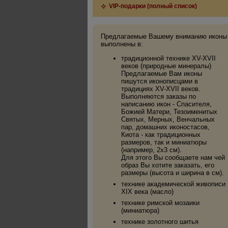
VIP-подарки (полный список)
Предлагаемые Вашему вниманию иконы
выполнены в:
традиционной технике XV-XVII
веков (природные минералы)
Предлагаемые Вам иконы
пишутся иконописцами в
традициях XV-XVII веков.
Выполняются заказы по
написанию икон - Спасителя,
Божией Матери, Тезоименитых
Святых, Мерных, Венчальных
пар, домашних иконостасов,
Киота - как традиционных
размеров, так и миниатюры
(например, 2х3 см).
Для этого Вы сообщаете нам чей
образ Вы хотите заказать, его
размеры (высота и ширина в см).
технике академической живописи
XIX века (масло)
технике римской мозаики
(миниатюра)
технике золотного шитья