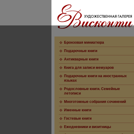
Бронзовая миниатюра
Подарочные книги
Антикварные книги
Книга для записи мемуаров
Подарочные книги на иностранных
языках
Родословные книги. Семейные
летописи
Многотомные собрания сочинений
Именные книги
Гостевые книги
Ежедневники и визитницы