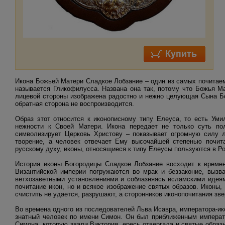
Икона Божьей Матери Сладкое Лобзание – один из самых почитаем
называется Гликофилусса. Названа она так, потому что Божья М
лицевой стороны изображена радостно и нежно целующая Сына Бог
обратная сторона не воспроизводится.
Образ этот относится к иконописному типу Елеуса, то есть Ум
нежности к Своей Матери. Икона передает не только суть п
символизирует Церковь Христову – показывает огромную силу л
творение, а человек отвечает Ему высочайшей степенью почита
русскому духу, иконы, относящиеся к типу Елеусы пользуются в Р
История иконы Богородицы Сладкое Лобзание восходит к времен
Византийской империи погружаются во мрак и беззаконие, выз
ветхозаветными установлениями и соблазняясь исламскими идеям
почитание икон, но и всякое изображение святых образов. Иконы,
счистить не удается, разрушают, а сторонников иконопочитания зв
Во времена одного из последователей Льва Исавра, императора-ик
знатный человек по имени Симон. Он был приближенным император
Симона, которую звали Виктория, ересь отвергала и святые образ