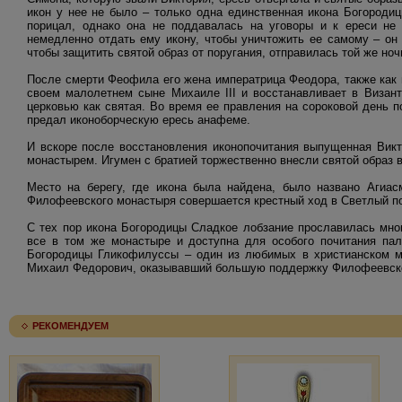
икон у нее не было – только одна единственная икона Богородиц
порицал, однако она не поддавалась на уговоры и к ереси не 
немедленно отдать ему икону, чтобы уничтожить ее самому – он 
чтобы защитить святой образ от поругания, отправилась той же ноч
После смерти Феофила его жена императрица Феодора, также как 
своем малолетнем сыне Михаиле III и восстанавливает в Визант
церковью как святая. Во время ее правления на сороковой день 
предал иконоборческую ересь анафеме.
И вскоре после восстановления иконопочитания выпущенная Вик
монастырем. Игумен с братией торжественно внесли святой образ в
Место на берегу, где икона была найдена, было названо Агиас
Филофеевского монастыря совершается крестный ход в Светлый по
С тех пор икона Богородицы Сладкое лобзание прославилась мног
все в том же монастыре и доступна для особого почитания пал
Богородицы Гликофилуссы – один из любимых в христианском ми
Михаил Федорович, оказывавший большую поддержку Филофеевско
РЕКОМЕНДУЕМ