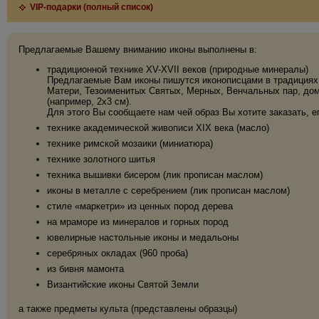
VIP-подарки (полный список)
Предлагаемые Вашему вниманию иконы выполнены в:
традиционной технике XV-XVII веков (природные минералы)
Предлагаемые Вам иконы пишутся иконописцами в традициях 
Матери, Тезоименитых Святых, Мерных, Венчальных пар, дома
(например, 2х3 см).
Для этого Вы сообщаете нам чей образ Вы хотите заказать, е
технике академической живописи XIX века (масло)
технике римской мозаики (миниатюра)
технике золотного шитья
техника вышивки бисером (лик прописан маслом)
иконы в металле с серебрением (лик прописан маслом)
стиле «маркетри» из ценных пород дерева
на мраморе из минералов и горных пород
ювелирные настольные иконы и медальоны
серебряных окладах (960 проба)
из бивня мамонта
Византийские иконы Святой Земли
а также предметы культа (представлены образцы)