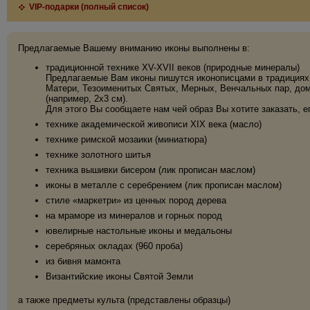
VIP-подарки (полный список)
Предлагаемые Вашему вниманию иконы выполнены в:
традиционной технике XV-XVII веков (природные минералы)
Предлагаемые Вам иконы пишутся иконописцами в традициях 
Матери, Тезоименитых Святых, Мерных, Венчальных пар, дома
(например, 2х3 см).
Для этого Вы сообщаете нам чей образ Вы хотите заказать, е
технике академической живописи XIX века (масло)
технике римской мозаики (миниатюра)
технике золотного шитья
техника вышивки бисером (лик прописан маслом)
иконы в металле с серебрением (лик прописан маслом)
стиле «маркетри» из ценных пород дерева
на мраморе из минералов и горных пород
ювелирные настольные иконы и медальоны
серебряных окладах (960 проба)
из бивня мамонта
Византийские иконы Святой Земли
а также предметы культа (представлены образцы)