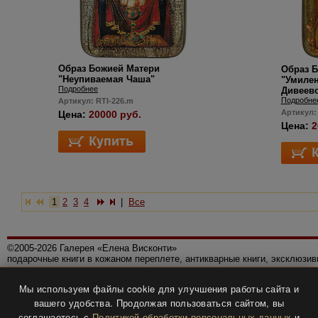
Образ Божией Матери
Образ 
"Неупиваемая Чаша"
"Умиле
Подробнее
Дивеевс
Подробне
Артикул: RTI-226.m
Артикул:
Цена:
20000 руб.
Цена:
2
1
2
3
4
|
Все
©2005-2026 Галерея «Елена Висконти»
подарочные книги в кожаном переплете, антикварные книги, эксклюзи
Правила использования сайта
Мы используем файлы cookie для улучшения работы сайта и
Политика конфиденциальности
вашего удобства. Продолжая пользоваться сайтом, вы
Все права защищены.
соглашаетесь с
Политикой обработки персональных данных
и