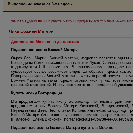
Выполнение заказа от 3-х недель
.
Главная
>
Художественные работы
>
Иконы, предметы культа
>
Лики Божией Ма
Лики Божией Матери
Доставка по Москве - в день заказа!
Подарочная икона Божией Матери
Образ Девы Марии, Божией Матери, издревле является одним из
Богородицы были написаны евангелистом Лукой. Самые древние 
и датируются
I-III
веками н.э. В православном календаре нас
существует свыше восьмисот видов Ее образов. Кроме самих и
Подарочная икона Божией Матери - очень дорогой презент люби
Божией Матери на заказ. Среди готовых икон, у нас есть икон
греческой мастерской. Иконы поставляются в подарочной упаковк
Купить икону Богородицы
Мы предлагаем купить икону Богородицы не покидая дом или
предлагаем иконы Божией Матери Казанской, Владимирской, Д
Неувядаемый Цвет, Неопалимая Купина, Умиление, Споручицы гр
Божией Матери Умягчение злых сердец поможет разрешить конфлик
в Галерею "Елена Висконти" по телефонам
(495)798-44-98
,
(495)79
Подарочные иконы Божией Матери купить в Москве