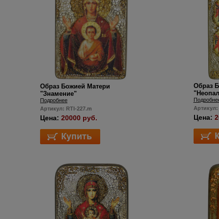
Образ 
Образ Божией Матери
"Неопал
"Знамение"
Подробне
Подробнее
Артикул:
Артикул: RTI-227.m
Цена:
2
Цена:
20000 руб.