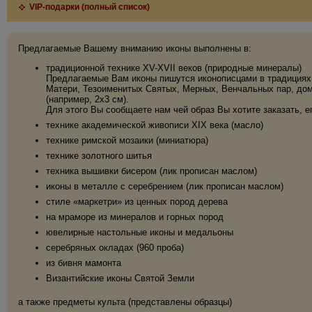
VIP-подарки (полный список)
Предлагаемые Вашему вниманию иконы выполнены в:
традиционной технике XV-XVII веков (природные минералы)
Предлагаемые Вам иконы пишутся иконописцами в традициях 
Матери, Тезоименитых Святых, Мерных, Венчальных пар, дома
(например, 2х3 см).
Для этого Вы сообщаете нам чей образ Вы хотите заказать, е
технике академической живописи XIX века (масло)
технике римской мозаики (миниатюра)
технике золотного шитья
техника вышивки бисером (лик прописан маслом)
иконы в металле с серебрением (лик прописан маслом)
стиле «маркетри» из ценных пород дерева
на мраморе из минералов и горных пород
ювелирные настольные иконы и медальоны
серебряных окладах (960 проба)
из бивня мамонта
Византийские иконы Святой Земли
а также предметы культа (представлены образцы)