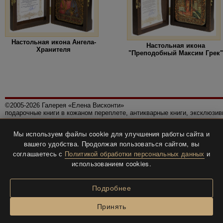
Настольная икона Ангела-
Настольная икона
Хранителя
"Преподобный Максим Грек"
©2005-2026 Галерея «Елена Висконти»
подарочные книги в кожаном переплете, антикварные книги, эксклюзи
Правила использования сайта
Мы используем файлы cookie для улучшения работы сайта и
Политика конфиденциальности
вашего удобства. Продолжая пользоваться сайтом, вы
Все права защищены.
соглашаетесь с
Политикой обработки персональных данных
и
Разработка и дизайн
BTV-info
.
использованием cookies.
Подробнее
Принять