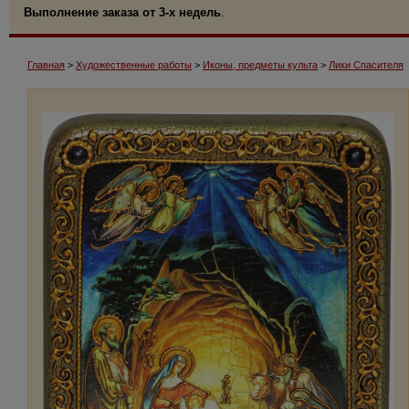
Выполнение заказа от 3-х недель
.
Главная
>
Художественные работы
>
Иконы, предметы культа
>
Лики Спасителя