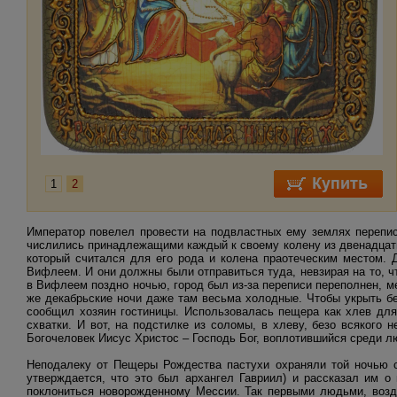
1
2
Император повелел провести на подвластных ему землях перепис
числились принадлежащими каждый к своему колену из двенадцати
который считался для его рода и колена праотеческим местом.
Вифлеем. И они должны были отправиться туда, невзирая на то, 
в Вифлеем поздно ночью, город был из-за переписи переполнен, мес
же декабрьские ночи даже там весьма холодные. Чтобы укрыть б
сообщил хозяин гостиницы. Использовалась пещера как хлев для
схватки. И вот, на подстилке из соломы, в хлеву, безо всякого 
Богочеловек Иисус Христос – Господь Бог, воплотившийся среди л
Неподалеку от Пещеры Рождества пастухи охраняли той ночью ст
утверждается, что это был архангел Гавриил) и рассказал им о
поклониться новорожденному Мессии. Так первыми людьми, возд