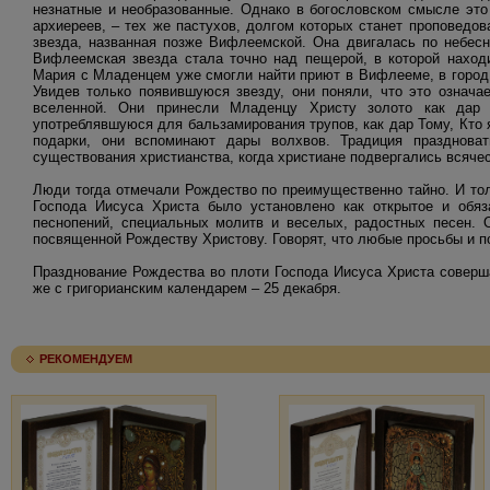
незнатные и необразованные. Однако в богословском смысле это
архиереев, – тех же пастухов, долгом которых станет проповедо
звезда, названная позже Вифлеемской. Она двигалась по небес
Вифлеемская звезда стала точно над пещерой, в которой наход
Мария с Младенцем уже смогли найти приют в Вифлееме, в город 
Увидев только появившуюся звезду, они поняли, что это означа
вселенной. Они принесли Младенцу Христу золото как дар 
употреблявшуюся для бальзамирования трупов, как дар Тому, Кто 
подарки, они вспоминают дары волхвов. Традиция празднова
существования христианства, когда христиане подвергались всяче
Люди тогда отмечали Рождество по преимущественно тайно. И то
Господа Иисуса Христа было установлено как открытое и обяз
песнопений, специальных молитв и веселых, радостных песен. 
посвященной Рождеству Христову. Говорят, что любые просьбы и п
Празднование Рождества во плоти Господа Иисуса Христа совершае
же с григорианским календарем – 25 декабря.
РЕКОМЕНДУЕМ