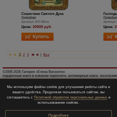
Сошествие Святого Духа
Господь
Подробнее
Подробне
Артикул: RTI-305.m
Артикул:
Цена:
20000 руб.
Цена:
2
1
2
3
|
Все
©2005-2026 Галерея «Елена Висконти»
подарочные книги в кожаном переплете, антикварные книги, эксклюзи
Правила использования сайта
Мы используем файлы cookie для улучшения работы сайта и
Политика конфиденциальности
вашего удобства. Продолжая пользоваться сайтом, вы
Все права защищены.
соглашаетесь с
Политикой обработки персональных данных
и
Разработка и дизайн
BTV-info
.
использованием cookies.
Подробнее