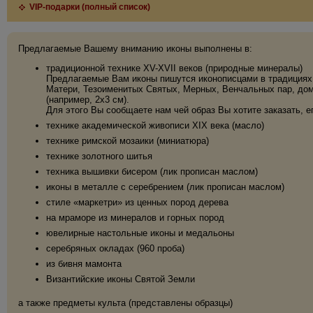
VIP-подарки (полный список)
Предлагаемые Вашему вниманию иконы выполнены в:
традиционной технике XV-XVII веков (природные минералы)
Предлагаемые Вам иконы пишутся иконописцами в традициях 
Матери, Тезоименитых Святых, Мерных, Венчальных пар, дома
(например, 2х3 см).
Для этого Вы сообщаете нам чей образ Вы хотите заказать, е
технике академической живописи XIX века (масло)
технике римской мозаики (миниатюра)
технике золотного шитья
техника вышивки бисером (лик прописан маслом)
иконы в металле с серебрением (лик прописан маслом)
стиле «маркетри» из ценных пород дерева
на мраморе из минералов и горных пород
ювелирные настольные иконы и медальоны
серебряных окладах (960 проба)
из бивня мамонта
Византийские иконы Святой Земли
а также предметы культа (представлены образцы)