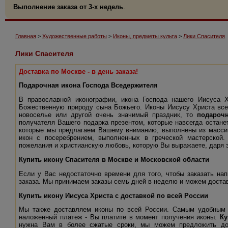
Выполнение заказа от 3-х недель
.
Главная
>
Художественные работы
>
Иконы, предметы культа
>
Лики Спасителя
Лики Спасителя
Доставка по Москве - в день заказа!
Подарочная икона Господа Вседержителя
В православной иконографии, икона Господа нашего Иисуса 
Божественную природу сына Божьего. Иконы Иисусу Христа всег
новоселье или другой очень значимый праздник, то
подароч
получателя Вашего подарка презентом, которые навсегда остане
которые мы предлагаем Вашему вниманию, выполнены из массив
икон с посеребрением, выполненных в греческой мастерской
пожелания и христианскую любовь, которую Вы выражаете, даря э
Купить икону Спасителя в Москве и Московской области
Если у Вас недостаточно времени для того, чтобы заказать н
заказа. Мы принимаем заказы семь дней в неделю и можем достави
Купить икону Иисуса Христа с доставкой по всей России
Мы также доставляем иконы по всей России. Самым удобным 
наложенный платеж - Вы платите в момент получения иконы.
Ку
нужна Вам в более сжатые сроки, мы можем предложить до