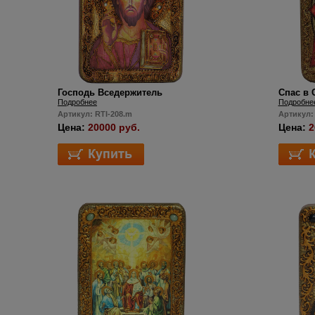
Господь Вседержитель
Спас в 
Подробнее
Подробне
Артикул: RTI-208.m
Артикул:
Цена:
20000 руб.
Цена:
2