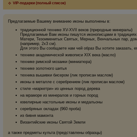
VIP-подарки (полный список)
Предлагаемые Вашему вниманию иконы выполнены в:
традиционной технике XV-XVII веков (природные минералы)
Предлагаемые Вам иконы пишутся иконописцами в традициях 
Матери, Тезоименитых Святых, Мерных, Венчальных пар, дома
(например, 2х3 см).
Для этого Вы сообщаете нам чей образ Вы хотите заказать, е
технике академической живописи XIX века (масло)
технике римской мозаики (миниатюра)
технике золотного шитья
техника вышивки бисером (лик прописан маслом)
иконы в металле с серебрением (лик прописан маслом)
стиле «маркетри» из ценных пород дерева
на мраморе из минералов и горных пород
ювелирные настольные иконы и медальоны
серебряных окладах (960 проба)
из бивня мамонта
Византийские иконы Святой Земли
а также предметы культа (представлены образцы)