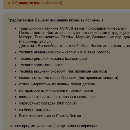
VIP-подарки (полный список)
Предлагаемые Вашему вниманию иконы выполнены в:
традиционной технике XV-XVII веков (природные минералы)
Предлагаемые Вам иконы пишутся иконописцами в традициях 
Матери, Тезоименитых Святых, Мерных, Венчальных пар, дома
(например, 2х3 см).
Для этого Вы сообщаете нам чей образ Вы хотите заказать, е
технике академической живописи XIX века (масло)
технике римской мозаики (миниатюра)
технике золотного шитья
техника вышивки бисером (лик прописан маслом)
иконы в металле с серебрением (лик прописан маслом)
стиле «маркетри» из ценных пород дерева
на мраморе из минералов и горных пород
ювелирные настольные иконы и медальоны
серебряных окладах (960 проба)
из бивня мамонта
Византийские иконы Святой Земли
а также предметы культа (представлены образцы)