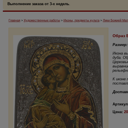
Выполнение заказа от 3-х недель
.
Главная
>
Художественные работы
>
Иконы, предметы культа
>
Лики Божией Ма
Образ 
Размер:
Икона в
дуба. О
Церковь
выравни
рельефн
К иконе
поставл
Доставк
Артикул
Цена:
20