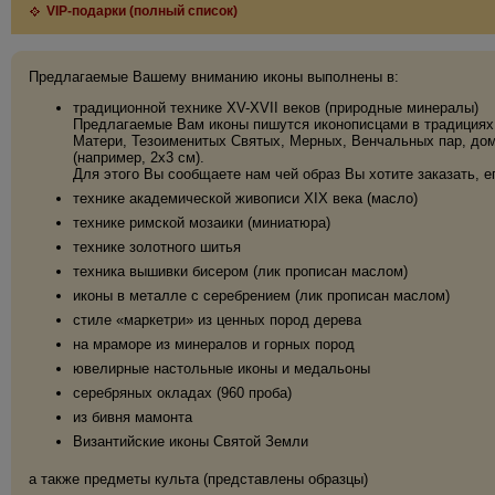
VIP-подарки (полный список)
Предлагаемые Вашему вниманию иконы выполнены в:
традиционной технике XV-XVII веков (природные минералы)
Предлагаемые Вам иконы пишутся иконописцами в традициях 
Матери, Тезоименитых Святых, Мерных, Венчальных пар, дома
(например, 2х3 см).
Для этого Вы сообщаете нам чей образ Вы хотите заказать, е
технике академической живописи XIX века (масло)
технике римской мозаики (миниатюра)
технике золотного шитья
техника вышивки бисером (лик прописан маслом)
иконы в металле с серебрением (лик прописан маслом)
стиле «маркетри» из ценных пород дерева
на мраморе из минералов и горных пород
ювелирные настольные иконы и медальоны
серебряных окладах (960 проба)
из бивня мамонта
Византийские иконы Святой Земли
а также предметы культа (представлены образцы)