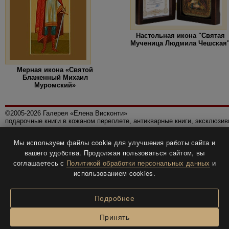
Настольная икона "Святая
Мученица Людмила Чешская
Мерная икона «Святой
Блаженный Михаил
Муромский»
©2005-2026 Галерея «Елена Висконти»
подарочные книги в кожаном переплете, антикварные книги, эксклюзи
Правила использования сайта
Мы используем файлы cookie для улучшения работы сайта и
Политика конфиденциальности
вашего удобства. Продолжая пользоваться сайтом, вы
Все права защищены.
соглашаетесь с
Политикой обработки персональных данных
и
Разработка и дизайн
BTV-info
.
использованием cookies.
Подробнее
Принять