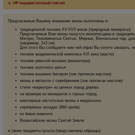
VIP-подарки (полный список)
Предлагаемые Вашему вниманию иконы выполнены в:
традиционной технике XV-XVII веков (природные минералы)
Предлагаемые Вам иконы пишутся иконописцами в традициях 
Матери, Тезоименитых Святых, Мерных, Венчальных пар, дома
(например, 2х3 см).
Для этого Вы сообщаете нам чей образ Вы хотите заказать, е
технике академической живописи XIX века (масло)
технике римской мозаики (миниатюра)
технике золотного шитья
техника вышивки бисером (лик прописан маслом)
иконы в металле с серебрением (лик прописан маслом)
стиле «маркетри» из ценных пород дерева
на мраморе из минералов и горных пород
ювелирные настольные иконы и медальоны
серебряных окладах (960 проба)
из бивня мамонта
Византийские иконы Святой Земли
а также предметы культа (представлены образцы)