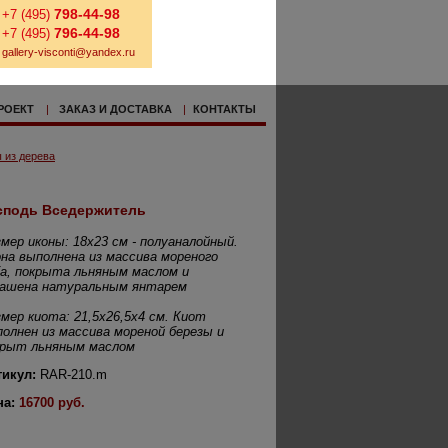
798-44-98
+7 (495)
796-44-98
+7 (495)
gallery-visconti@yandex.ru
РОЕКТ
|
ЗАКАЗ И ДОСТАВКА
|
КОНТАКТЫ
 из дерева
сподь Вседержитель
мер иконы: 18х23 см - полуаналойный.
на выполнена из массива мореного
а, покрыта льняным маслом и
рашена натуральным янтарем
мер киота: 21,5х26,5х4 см. Киот
олнен из массива мореной березы и
крыт льняным маслом
тикул:
RAR-210.m
на:
16700 руб.