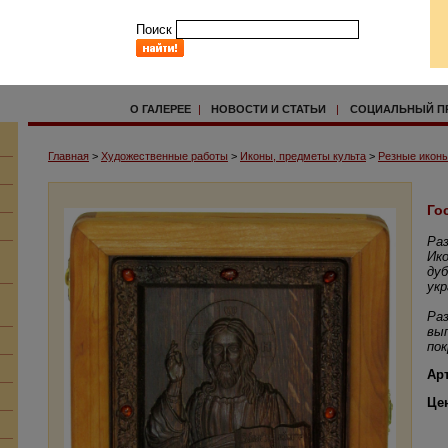
Поиск
О ГАЛЕРЕЕ
|
НОВОСТИ И СТАТЬИ
|
СОЦИАЛЬНЫЙ П
Главная
>
Художественные работы
>
Иконы, предметы культа
>
Резные иконы
Го
Раз
Ико
дуб
ук
Раз
вып
по
Ар
Це