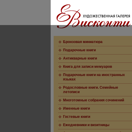
Бронзовая миниатюра
Подарочные книги
Антикварные книги
Книга для записи мемуаров
Подарочные книги на иностранных
языках
Родословные книги. Семейные
летописи
Многотомные собрания сочинений
Именные книги
Гостевые книги
Ежедневники и визитницы