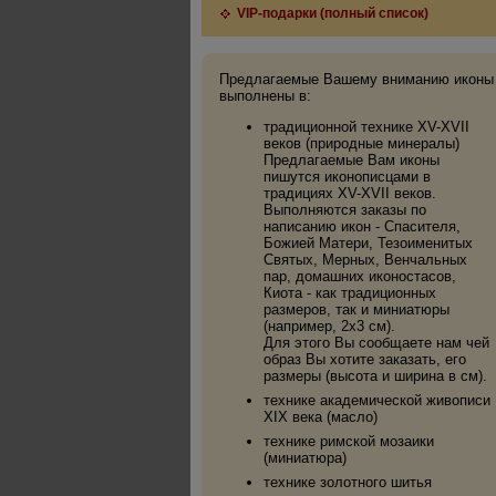
VIP-подарки (полный список)
Предлагаемые Вашему вниманию иконы
выполнены в:
традиционной технике XV-XVII
веков (природные минералы)
Предлагаемые Вам иконы
пишутся иконописцами в
традициях XV-XVII веков.
Выполняются заказы по
написанию икон - Спасителя,
Божией Матери, Тезоименитых
Святых, Мерных, Венчальных
пар, домашних иконостасов,
Киота - как традиционных
размеров, так и миниатюры
(например, 2х3 см).
Для этого Вы сообщаете нам чей
образ Вы хотите заказать, его
размеры (высота и ширина в см).
технике академической живописи
XIX века (масло)
технике римской мозаики
(миниатюра)
технике золотного шитья