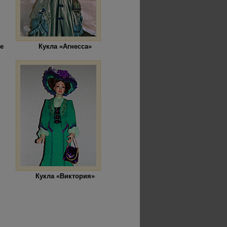
е
Кукла «Агнесса»
Кукла «Виктория»