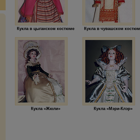
Кукла в цыганском костюме
Кукла в чувашском костюм
Кукла «Жюли»
Кукла «Мэри-Клэр»