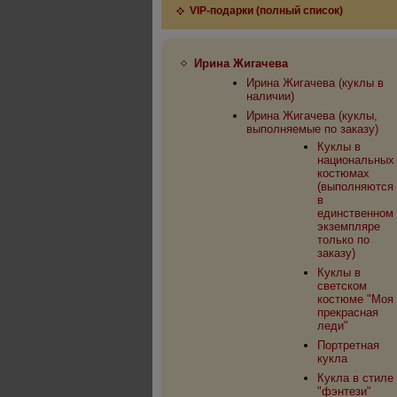
VIP-подарки (полный список)
Ирина Жигачева
Ирина Жигачева (куклы в
наличии)
Ирина Жигачева (куклы,
выполняемые по заказу)
Куклы в
национальных
костюмах
(выполняются
в
единственном
экземпляре
только по
заказу)
Куклы в
светском
костюме "Моя
прекрасная
леди"
Портретная
кукла
Кукла в стиле
"фэнтези"