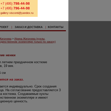
798-44-98
+7 (495)
796-44-98
+7 (495)
gallery-visconti@yandex.ru
РОЕКТ
|
ЗАКАЗ И ДОСТАВКА
|
КОНТАКТЫ
Жигачева
>
Ирина Жигачева (куклы,
динственном экземпляре только по заказу)
юме ненки
м летнем праздничном костюме
в, 19 век.
5 см
ется на заказ.
ается индивидуально. Срок создания
яца. На согласование предоставляется 3
на костюма. Создаваемые куклы
инственном экземпляре и имеют
ционную ценность.