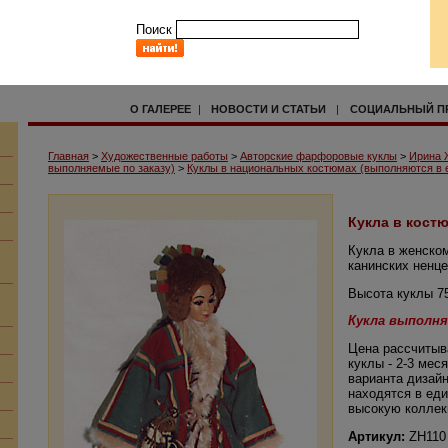
Поиск
О ГАЛЕРЕЕ
|
НОВОСТИ И СТАТЬИ
|
СОЦИАЛЬНЫЙ П
Главная
>
Художественные работы
>
Авторские фарфоровые куклы
>
Ирина 
выполняемые по заказу)
>
Куклы в национальных костюмах (выполняются в е
Кукла в кост
Кукла в женско
канинских ненце
Высота куклы 7
Кукла выполня
Цена рассчитыв
куклы - 2-3 мес
варианта дизай
находятся в ед
высокую коллек
Артикул:
ZH110