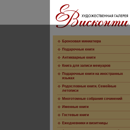
Бронзовая миниатюра
Подарочные книги
Антикварные книги
Книга для записи мемуаров
Подарочные книги на иностранных
языках
Родословные книги. Семейные
летописи
Многотомные собрания сочинений
Именные книги
Гостевые книги
Ежедневники и визитницы