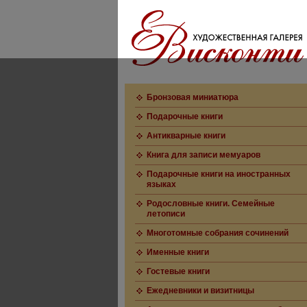
Бронзовая миниатюра
Подарочные книги
Антикварные книги
Книга для записи мемуаров
Подарочные книги на иностранных
языках
Родословные книги. Семейные
летописи
Многотомные собрания сочинений
Именные книги
Гостевые книги
Ежедневники и визитницы