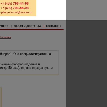
798-44-98
+7 (495)
796-44-98
+7 (495)
gallery-visconti@yandex.ru
РОЕКТ
|
ЗАКАЗ И ДОСТАВКА
|
КОНТАКТЫ
Жигачева
йнеров". Она специализируется на
юзивный фарфор (изделие в
л до 50 экз.), однако одежда куклы