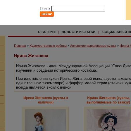
Поиск
О ГАЛЕРЕЕ
|
НОВОСТИ И СТАТЬИ
|
СОЦИАЛЬНЫЙ П
Главная
>
Художественные работы
>
Авторские фарфоровые куклы
>
Ирина 
Ирина Жигачева
Ирина Жигачева - член Международной Ассоциации "Союз Диза
изучении и создании исторического костюма.
При изготовлении кукол Ирины Жигачевой используется экскл
единственном экземпляре) и фарфор малой серии (отливки куко
всегда является эксклюзивной.
Ирина Жигачева (куклы в
Ирина Жигачева (куклы,
наличии)
выполняемые по заказу)