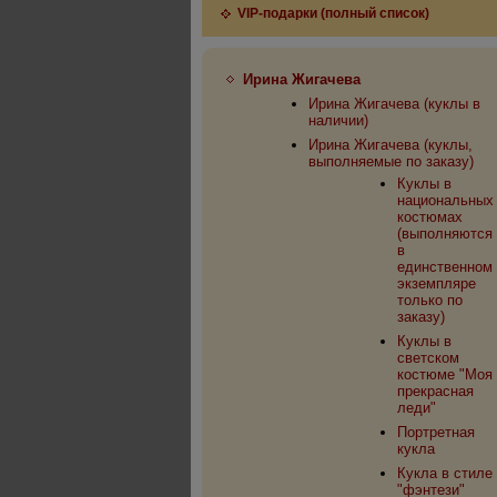
VIP-подарки (полный список)
Ирина Жигачева
Ирина Жигачева (куклы в
наличии)
Ирина Жигачева (куклы,
выполняемые по заказу)
Куклы в
национальных
костюмах
(выполняются
в
единственном
экземпляре
только по
заказу)
Куклы в
светском
костюме "Моя
прекрасная
леди"
Портретная
кукла
Кукла в стиле
"фэнтези"