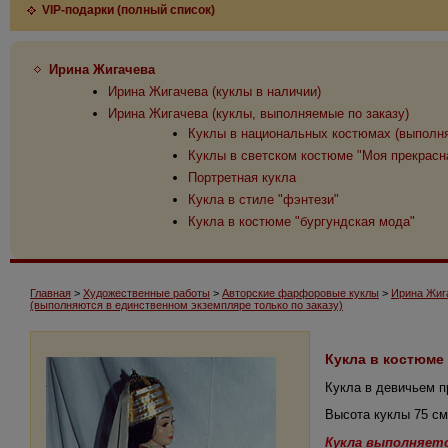
VIP-подарки (полный список)
Ирина Жигачева
Ирина Жигачева (куклы в наличии)
Ирина Жигачева (куклы, выполняемые по заказу)
Куклы в национальных костюмах (выполня
Куклы в светском костюме "Моя прекрасн
Портретная кукла
Кукла в стиле "фэнтези"
Кукла в костюме "бургундская мода"
Главная
>
Художественные работы
>
Авторские фарфоровые куклы
>
Ирина Жиг
(выполняются в единственном экземпляре только по заказу)
Кукла в костюме
Кукла в девичьем п
Высота куклы 75 см
Кукла выполняетс