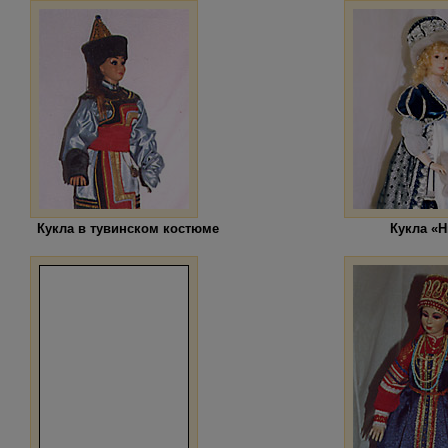
Кукла в тувинском костюме
Кукла «