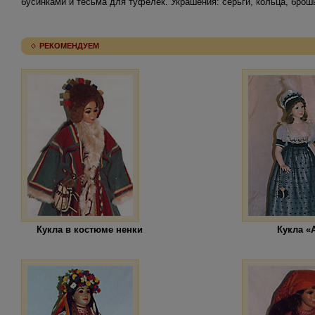
бусинками и тесьма для туфелек. Украшения: серьги, кольца, брош
РЕКОМЕНДУЕМ
Кукла в костюме ненки
Кукла «