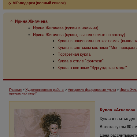
VIP-подарки (полный список)
Ирина Жигачева
Ирина Жигачева (куклы в наличии)
Ирина Жигачева (куклы, выполняемые по заказу)
Куклы в национальных костюмах (выполня
Куклы в светском костюме "Моя прекрасн
Портретная кукла
Кукла в стиле "фэнтези"
Кукла в костюме "бургундская мода"
Главная
>
Художественные работы
>
Авторские фарфоровые куклы
>
Ирина Жиг
прекрасная леди"
Кукла «Агнесса»
Кукла в платье для
Высота куклы 80 с
Цена рассчитываетс