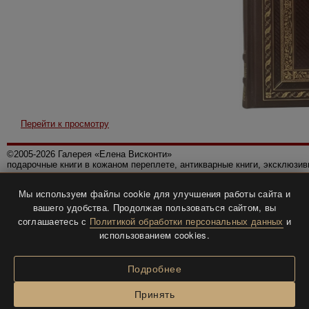
Перейти к просмотру
©2005-2026 Галерея «Елена Висконти»
подарочные книги в кожаном переплете, антикварные книги, эксклюзи
Правила использования сайта
Мы используем файлы cookie для улучшения работы сайта и
Политика конфиденциальности
вашего удобства. Продолжая пользоваться сайтом, вы
Все права защищены.
соглашаетесь с
Политикой обработки персональных данных
и
Разработка и дизайн
BTV-info
.
использованием cookies.
Подробнее
Принять