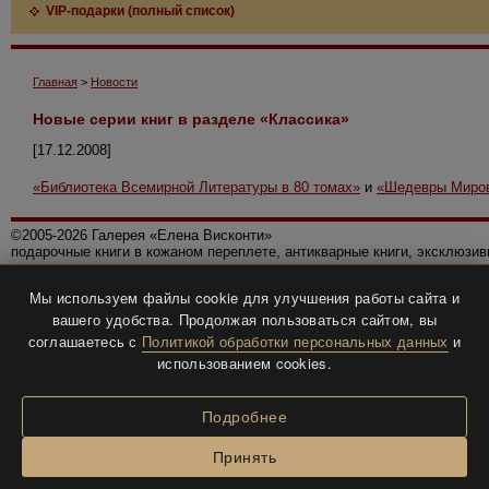
VIP-подарки (полный список)
Главная
>
Новости
Новые серии книг в разделе «Классика»
[17.12.2008]
«Библиотека Всемирной Литературы в 80 томах»
и
«Шедевры Миров
©2005-2026 Галерея «Елена Висконти»
подарочные книги в кожаном переплете, антикварные книги, эксклюзи
Правила использования сайта
Мы используем файлы cookie для улучшения работы сайта и
Политика конфиденциальности
вашего удобства. Продолжая пользоваться сайтом, вы
Все права защищены.
соглашаетесь с
Политикой обработки персональных данных
и
Разработка и дизайн
BTV-info
.
использованием cookies.
Подробнее
Принять