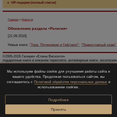
VIP-подарки (полный список)
Главная
>
Новости
Обновление раздела «Религия»
[21.09.2010]
Новые книги:
"Тора. Пятикнижие и Гафтарот"
,
"Православный храм"
©2005-2026 Галерея «Елена Висконти»
подарочные книги в кожаном переплете, антикварные книги, эксклюзи
Правила использования сайта
Мы используем файлы cookie для улучшения работы сайта и
Политика конфиденциальности
вашего удобства. Продолжая пользоваться сайтом, вы
Все права защищены.
соглашаетесь с
Политикой обработки персональных данных
и
Разработка и дизайн
BTV-info
.
использованием cookies.
Подробнее
Принять