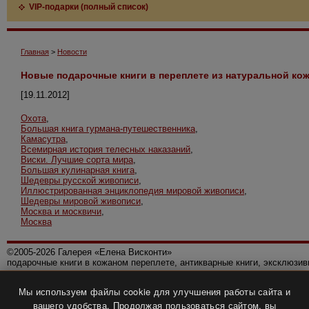
VIP-подарки (полный список)
Главная
>
Новости
Новые подарочные книги в переплете из натуральной ко
[19.11.2012]
Охота
,
Большая книга гурмана-путешественника
,
Камасутра
,
Всемирная история телесных наказаний
,
Виски. Лучшие сорта мира
,
Большая кулинарная книга
,
Шедевры русской живописи
,
Иллюстрированная энциклопедия мировой живописи
,
Шедевры мировой живописи
,
Москва и москвичи
,
Москва
©2005-2026 Галерея «Елена Висконти»
подарочные книги в кожаном переплете, антикварные книги, эксклюзи
Правила использования сайта
Мы используем файлы cookie для улучшения работы сайта и
Политика конфиденциальности
вашего удобства. Продолжая пользоваться сайтом, вы