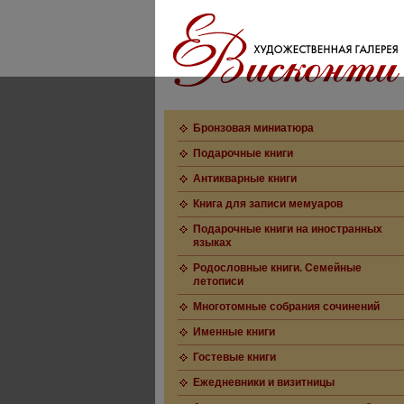
Бронзовая миниатюра
Подарочные книги
Антикварные книги
Книга для записи мемуаров
Подарочные книги на иностранных
языках
Родословные книги. Семейные
летописи
Многотомные собрания сочинений
Именные книги
Гостевые книги
Ежедневники и визитницы