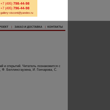
798-44-98
+7 (495)
796-44-98
+7 (495)
gallery-visconti@yandex.ru
РОЕКТ
|
ЗАКАЗ И ДОСТАВКА
|
КОНТАКТЫ
й и открытий. Читатель познакомится с
, Ф. Беллинсгаузена, И. Гончарова, С.