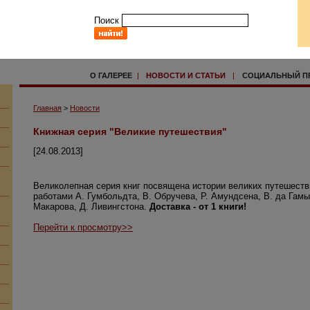
Поиск
О ГАЛЕРЕЕ
|
НОВОСТИ И СТАТЬИ
|
СОЦИАЛЬНЫЙ П
Главная
>
Новости
Книжная серия "Великие путешествия"
[24.08.2013]
Великолепная серия книг посвящена истории великих путешестви
работами А. Гумбольдта, В. Обручева, Р. Амундсена, В. да Гамы
Макарова, Д. Ливингстона.
Доставка - от 1 книги!
Перейти к просмотру>>