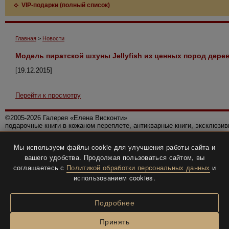
VIP-подарки (полный список)
Главная
>
Новости
Модель пиратской шхуны Jellyfish из ценных пород дере
[19.12.2015]
Перейти к просмотру
©2005-2026 Галерея «Елена Висконти»
подарочные книги в кожаном переплете, антикварные книги, эксклюзи
Правила использования сайта
Мы используем файлы cookie для улучшения работы сайта и
Политика конфиденциальности
вашего удобства. Продолжая пользоваться сайтом, вы
Все права защищены.
соглашаетесь с
Политикой обработки персональных данных
и
Разработка и дизайн
BTV-info
.
использованием cookies.
Подробнее
Принять